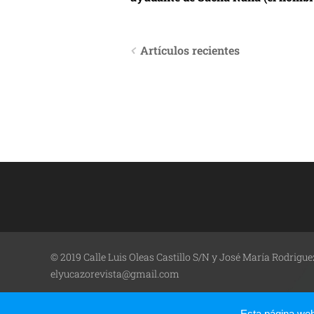
Artículos recientes
© 2019 Calle Luis Oleas Castillo S/N y José María Rodrigue
elyucazorevista@gmail.com
Esta página we