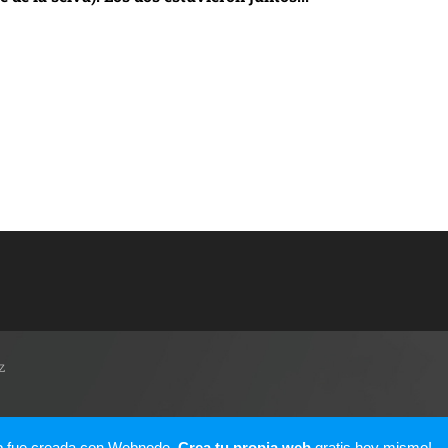
z
b fue creada con Webnode.
Crea tu propia web
gratis hoy mismo!