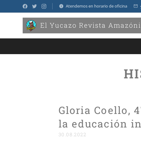
Atendemos en horario de oficina
El Yucazo Revista Amazón
H
Gloria Coello, 
la educación in
30.08.2022