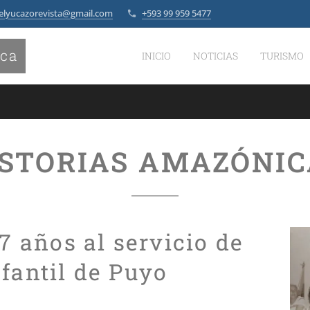
elyucazorevista@gmail.com
+593 99 959 5477
ica
INICIO
NOTICIAS
TURISMO
ISTORIAS AMAZÓNIC
47 años al servicio de
fantil de Puyo