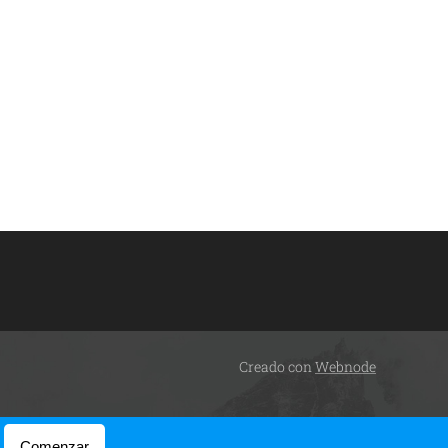
Creado con
Webnode
Comenzar