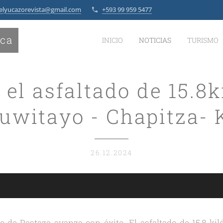
elyucazorevista@gmail.com
+593 99 959 5477
ica
INICIO
NOTICIAS
TURISMO
el asfaltado de 15.8
uwitayo - Chapitza-
26.12.2024
 de Pastaza avanza con éxito. El asfaltado de 15,8 ki