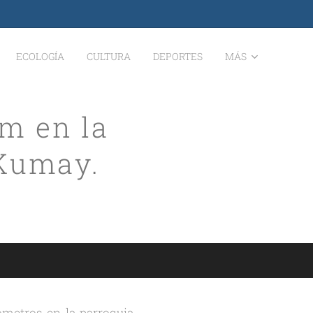
ECOLOGÍA
CULTURA
DEPORTES
MÁS
km en la
 Kumay.
lómetros en la parroquia