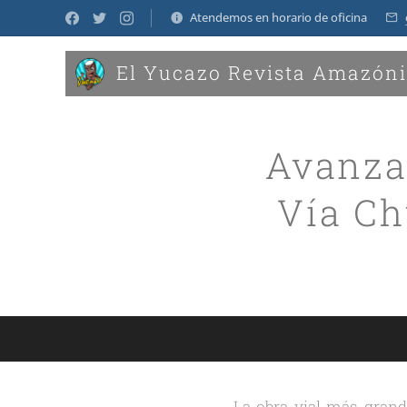
Atendemos en horario de oficina
El Yucazo Revista Amazón
Avanza 
Vía Ch
La obra vial más grande