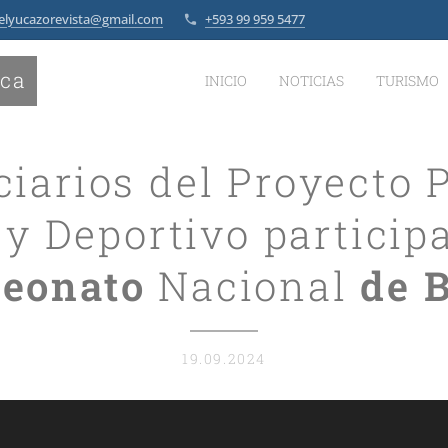
elyucazorevista@gmail.com
+593 99 959 5477
ica
INICIO
NOTICIAS
TURISMO
ciarios del Proyecto 
 y Deportivo particip
eonato
Nacional
de
B
19.09.2024