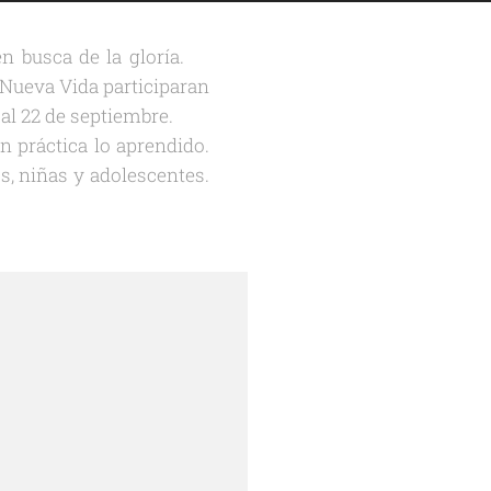
en busca de la gloría.🏅
 Nueva Vida participaran
 al 22 de septiembre.🥊
 práctica lo aprendido.
s, niñas y adolescentes.