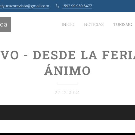
elyucazorevista@gmail.com
+593 99 959 5477
ica
INICIO
NOTICIAS
TURISMO
IVO - DESDE LA FERI
ÁNIMO
27.12.2024