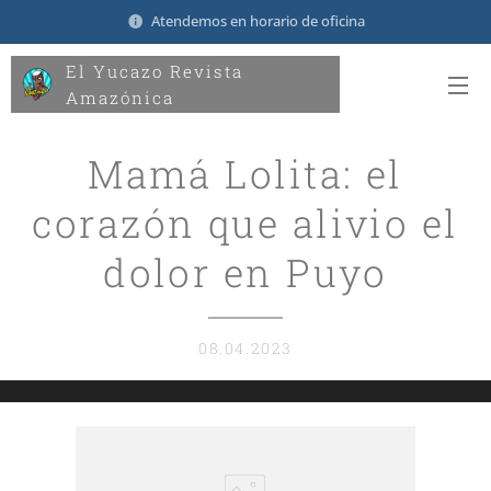
Atendemos en horario de oficina
El Yucazo Revista
Amazónica
Mamá Lolita: el
corazón que alivio el
dolor en Puyo
08.04.2023