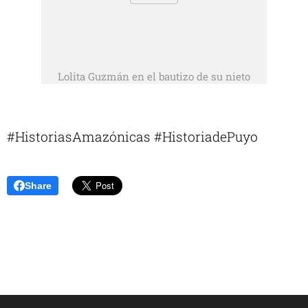
Lolita Guzmán en el bautizo de su nieto
#HistoriasAmazónicas #HistoriadePuyo
Share