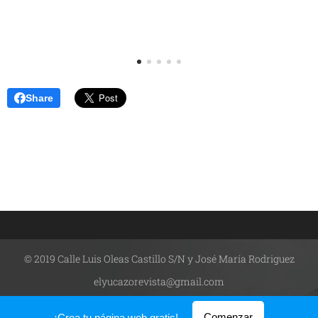
Share
© 2019 Calle Luis Oleas Castillo S/N y José María Rodriguez
elyucazorevista@gmail.com
Creado con
Webnode
Comenzar
¡Crea tu página web gratis!